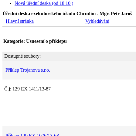
Nová úřední deska (od 18.10.)
Úřední deska exekutorského úřadu Chrudim - Mgr. Petr Jaroš
Hlavní stránka
Vyhledávání
Kategorie: Usnesení o příklepu
Dostupné soubory:
Příklep Trojanova s.r.o.
Č.j: 129 EX 1411/13-87
Příklep 129 EX 1076/13-68